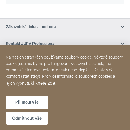
Zákaznická linka a podpora
Kontakt JURA Professional
Na našich stránkách používáme soubory cookie. Některé soubory
Nákup online / Podmínky
cookie jsou nezbytné pro fungování webových stránek, jiné
pomáhají integrovat externí obsah nebo zlepšují uživatelský
komfort (statistiky). Pro více informací o souborech cookies a
Sociální média
klikněte zde
jejich vypnutí,
.
Poděkování
Sitemap
Webová
[Website
Přijmout vše
stránka
information]
Copyright © 2026
Odmítnout vše