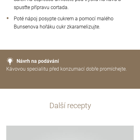
spusťte přípravu cortada.
Poté nápoj posypte cukrem a pomocí malého
Bunsenova hořáku cukr zkaramelizujte.
Návrh na podávání
Kávovou specialitu před konzumací dobře promíchejte.
Další recepty
více
informací