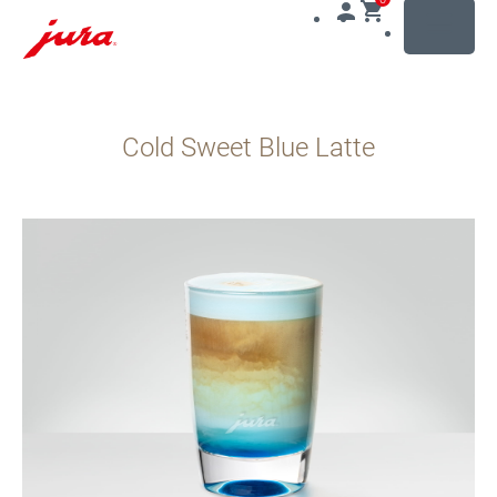
MENU
Přeskočit
na
Cold Sweet Blue Latte
obsah
Přeskočit
na
vyhledávání