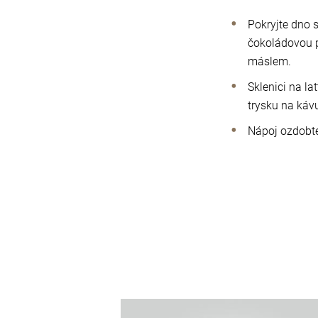
Pokryjte dno 
čokoládovou 
máslem.
Sklenici na l
trysku na kávu
Nápoj ozdobte
více