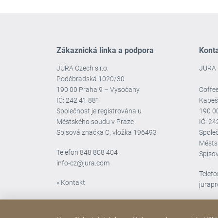
Zákaznická linka a podpora
Kont
JURA Czech s.r.o.
JURA 
Poděbradská 1020/30
190 00 Praha 9 – Vysočany
Coffee
IČ: 242 41 881
Kabeš
Společnost je registrována u
190 0
Městského soudu v Praze
IČ: 2
Spisová značka C, vložka 196493
Společ
Městs
Telefon
848 808 404
Spiso
info-cz@jura.com
Telef
» Kontakt
jurap