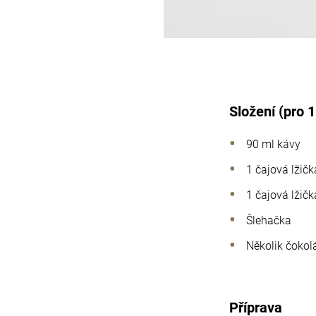
Složení (pro 
90 ml kávy
1 čajová lžič
1 čajová lžič
Šlehačka
Několik čoko
Příprava