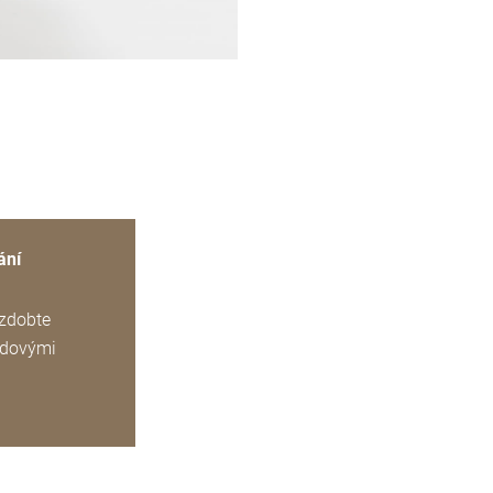
ání
ozdobte
ádovými