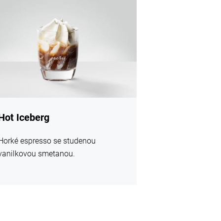
mací
Hot Iceberg
Horké espresso se studenou
vanilkovou smetanou.