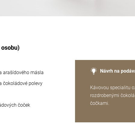
1 osobu)
Návrh na podáv
ka arašídového másla
ka čokoládové polevy
Kávovou specialitu 
rozdrobenými čokol
čočkami.
ládových čoček