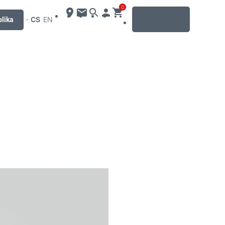
0
MENU
-
CS
EN
lika