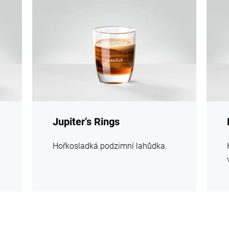
informací
infor
Jupiter’s Rings
Hořkosladká podzimní lahůdka.