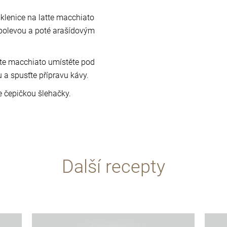
sklenice na latte macchiato
polevou a poté arašídovým
atte macchiato umístěte pod
 a spusťte přípravu kávy.
 čepičkou šlehačky.
Další recepty
více
více