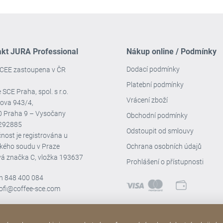
akt JURA Professional
Nákup online / Podmínky
Dodací podmínky
CEE zastoupena v ČR
Platební podmínky
 SCE Praha, spol. s r.o.
Vrácení zboží
ova 943/4,
0 Praha 9 – Vysočany
Obchodní podmínky
4292885
Odstoupit od smlouvy
nost je registrována u
kého soudu v Praze
Ochrana osobních údajů
vá značka C, vložka 193637
Prohlášení o přístupnosti
on
848 400 084
rofi@coffee-sce.com