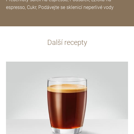
espresso, Cukr, Podávejte se sklenicí neperlivé vody
Další recepty
více
informací