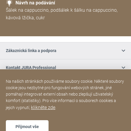
Návrh na podávání
Šálek na cappuccino, podšálek k šálku na cappuccino,
kávová lžička, cukr
Zákaznická linka a podpora
Kontakt JURA Professional
Na našich stránkách používáme soubory cookie. Některé soubory
Nákup online / Podmínky
cookie jsou nezbytné pro fungování webových stránek, jiné
pomáhají integrovat externí obsah nebo zlepšují uživatelský
komfort (statistiky). Pro více informací o souborech cookies a
Sociální média
klikněte zde
jejich vypnutí,
.
Poděkování
Sitemap
Webová
[Website
Přijmout vše
stránka
information]