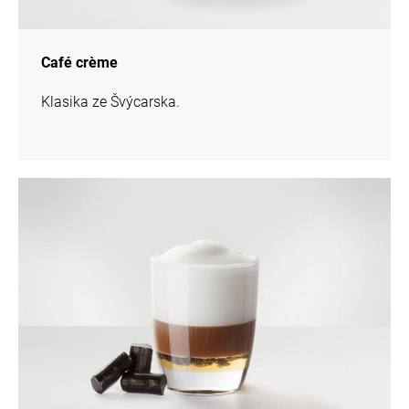
Café crème
Klasika ze Švýcarska.
více
informací