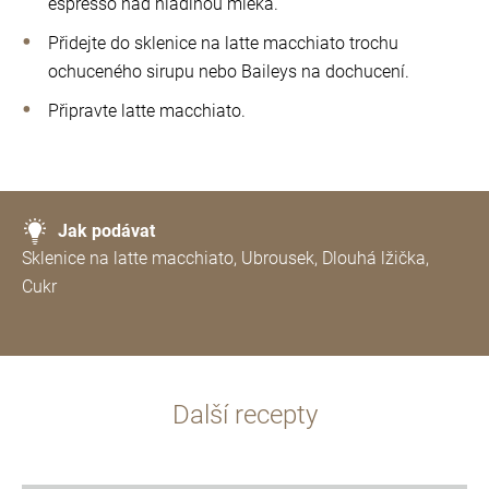
espresso nad hladinou mléka.
Přidejte do sklenice na latte macchiato trochu
ochuceného sirupu nebo Baileys na dochucení.
Připravte latte macchiato.
Jak podávat
Sklenice na latte macchiato, Ubrousek, Dlouhá lžička,
Cukr
Další recepty