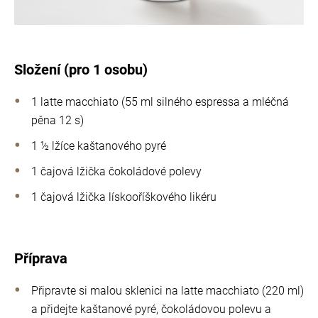
Složení (pro 1 osobu)
1 latte macchiato (55 ml silného espressa a mléčná
pěna 12 s)
1 ½ lžíce kaštanového pyré
1 čajová lžička čokoládové polevy
1 čajová lžička lískooříškového likéru
Příprava
Připravte si malou sklenici na latte macchiato (220 ml)
a přidejte kaštanové pyré, čokoládovou polevu a