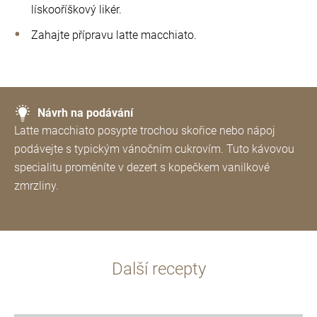
lískooříškový likér.
Zahajte přípravu latte macchiato.
Návrh na podávání
Latte macchiato posypte trochou skořice nebo nápoj
podávejte s typickým vánočním cukrovím. Tuto kávovou
specialitu proměníte v dezert s kopečkem vanilkové
zmrzliny.
Další recepty