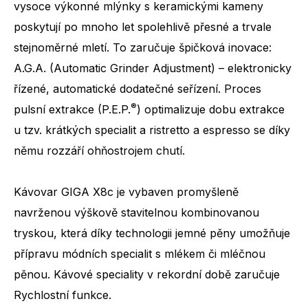
vysoce výkonné mlýnky s keramickými kameny
poskytují po mnoho let spolehlivě přesné a trvale
stejnoměrné mletí. To zaručuje špičková inovace:
A.G.A. (Automatic Grinder Adjustment) – elektronicky
řízené, automatické dodatečné seřízení. Proces
®
pulsní extrakce (P.E.P.
) optimalizuje dobu extrakce
u tzv. krátkých specialit a ristretto a espresso se díky
němu rozzáří ohňostrojem chutí.
Počet specialit
32
Kávovar GIGA X8c je vybaven promyšleně
navrženou výškově stavitelnou kombinovanou
tryskou, která díky technologii jemné pěny umožňuje
přípravu módních specialit s mlékem či mléčnou
pěnou. Kávové speciality v rekordní době zaručuje
Rychlostní funkce.