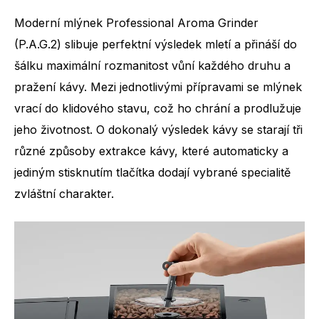
Moderní mlýnek Professional Aroma Grinder
(P.A.G.2) slibuje perfektní výsledek mletí a přináší do
šálku maximální rozmanitost vůní každého druhu a
pražení kávy. Mezi jednotlivými přípravami se mlýnek
Počet specialit
13
vrací do klidového stavu, což ho chrání a prodlužuje
jeho životnost. O dokonalý výsledek kávy se starají tři
různé způsoby extrakce kávy, které automaticky a
jediným stisknutím tlačítka dodají vybrané specialitě
zvláštní charakter.