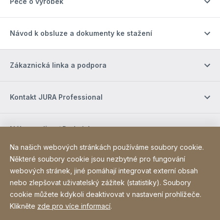
Péče o výrobek
Návod k obsluze a dokumenty ke stažení
Zákaznická linka a podpora
Kontakt JURA Professional
Nákup online / Podmínky
Na našich webových stránkách používáme soubory cookie.
Některé soubory cookie jsou nezbytné pro fungování
Sociální média
webových stránek, jiné pomáhají integrovat externí obsah
nebo zlepšovat uživatelský zážitek (statistiky). Soubory
cookie můžete kdykoli deaktivovat v nastavení prohlížeče.
Site Web
[Website information]
Poděkování
Sitemap
Klikněte
zde pro více informací
.