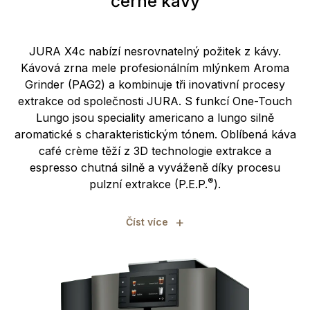
černé kávy
JURA X4c nabízí nesrovnatelný požitek z kávy.
Kávová zrna mele profesionálním mlýnkem Aroma
Grinder (PAG2) a kombinuje tři inovativní procesy
extrakce od společnosti JURA. S funkcí One-Touch
Lungo jsou speciality americano a lungo silně
aromatické s charakteristickým tónem. Oblíbená káva
café crème těží z 3D technologie extrakce a
espresso chutná silně a vyváženě díky procesu
®
pulzní extrakce (P.E.P.
).
+
Číst více