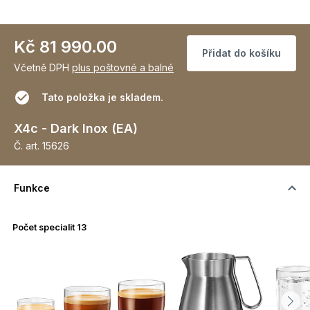
Kč 81 990.00
Přidat do košíku
Včetně DPH
plus poštovné a balné
Tato položka je skladem.
X4c - Dark Inox (EA)
Č. art.
15626
Funkce