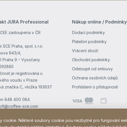
akt JURA Professional
Nákup online / Podmínky
CEE zastoupena v ČR
Dodací podmínky
Platební podmínky
 SCE Praha, spol. s r.o.
Vrácení zboží
ova 943/4,
0 Praha 9 – Vysočany
Obchodní podmínky
4292885
Odstoupit od smlouvy
čnost je registrována u
Ochrana osobních údajů
kého soudu v Praze
vá značka C, vložka 193637
Prohlášení o přístupnosti
on
848 400 084
rofi@coffee-sce.com
 cookie. Některé soubory cookie jsou nezbytné pro fungování we