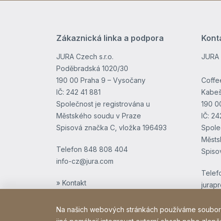
Zákaznická linka a podpora
Kont
JURA Czech s.r.o.
JURA 
Poděbradská 1020/30
190 00 Praha 9 – Vysočany
Coffee
IČ: 242 41 881
Kabeš
Společnost je registrována u
190 0
Městského soudu v Praze
IČ: 2
Spisová značka C, vložka 196493
Spole
Městs
Telefon
848 808 404
Spiso
info-cz@jura.com
Telef
» Kontakt
jurap
Na našich webových stránkách používáme soubory