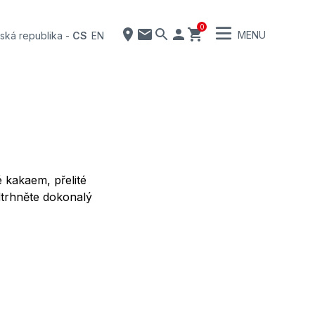
0
MENU
ská republika
-
CS
EN
kakaem, přelité
dtrhněte dokonalý