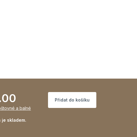
.00
Přidat do košíku
oštovné a balné
 je skladem.