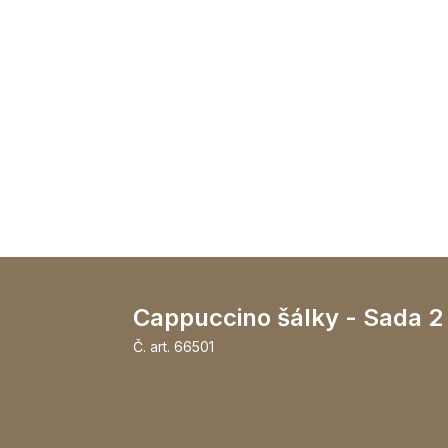
Cappuccino šálky - Sada 2
Č. art.
66501