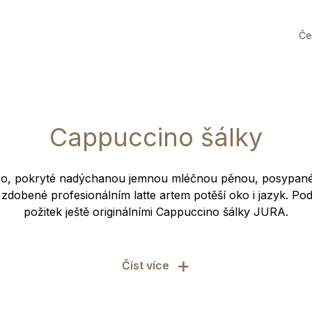
Če
Cappuccino šálky
sso, pokryté nadýchanou jemnou mléčnou pěnou, posypané 
zdobené profesionálním latte artem potěší oko i jazyk. Po
požitek ještě originálními Cappuccino šálky JURA.
+
Číst více