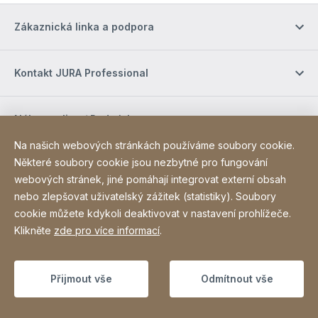
Zákaznická linka a podpora
Kontakt JURA Professional
Nákup online / Podmínky
Na našich webových stránkách používáme soubory cookie.
Některé soubory cookie jsou nezbytné pro fungování
Sociální média
webových stránek, jiné pomáhají integrovat externí obsah
nebo zlepšovat uživatelský zážitek (statistiky). Soubory
cookie můžete kdykoli deaktivovat v nastavení prohlížeče.
Site Web
[Website information]
Poděkování
Sitemap
Klikněte
zde pro více informací
.
Copyright © 2026
Přijmout vše
Odmítnout vše