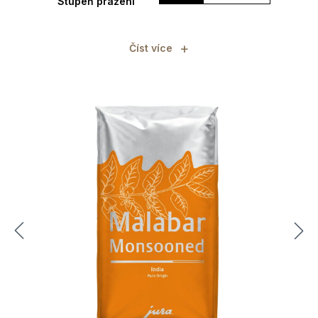
Stupeň pražení
+
Číst více