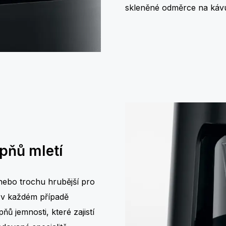
skleněné odměrce na kávu 
pňů mletí
nebo trochu hrubější pro
e v každém případě
ů jemnosti, které zajistí