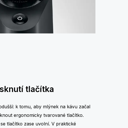
isknutí tlačítka
odušší: k tomu, aby mlýnek na kávu začal
isknout ergonomicky tvarované tlačítko.
se tlačítko zase uvolní. V praktické