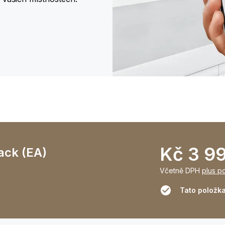
Kč 3 9
ack (EA)
Včetně DPH
plus p
Tato položka