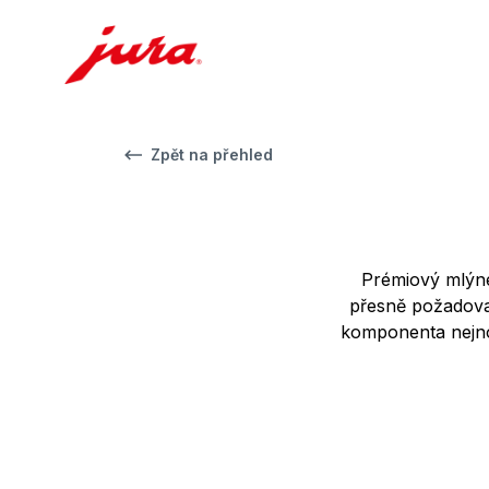
Zpět na přehled
Prémiový mlýne
přesně požadovan
komponenta nejno