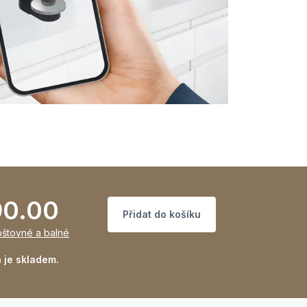
90.00
Přidat do košíku
oštovné a balné
 je skladem.