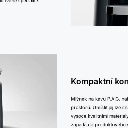
dované specialitě.
Kompaktní kon
Mlýnek na kávu P.A.G. nab
prostoru. Umístit jej lze
vysoce kvalitními materi
zapadá do produktového 