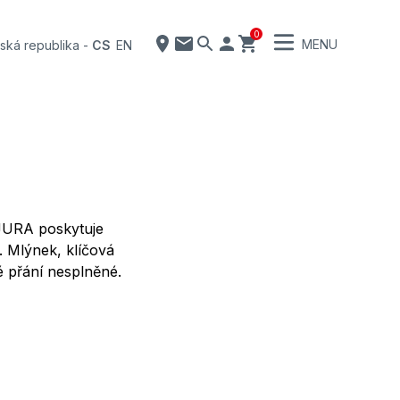
0
MENU
ská republika
-
CS
EN
 JURA poskytuje
. Mlýnek, klíčová
 přání nesplněné.