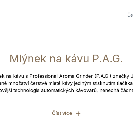
Če
Mlýnek na kávu P.A.G.
k na kávu s Professional Aroma Grinder (P.A.G.) značky
é množství čerstvě mleté kávy jediným stisknutím tlačítka
vější technologie automatických kávovarů, nenechá žádné
+
Číst více