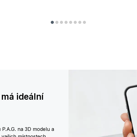
 má ideální
 P.A.G. na 3D modelu a
e vašich místnostech.