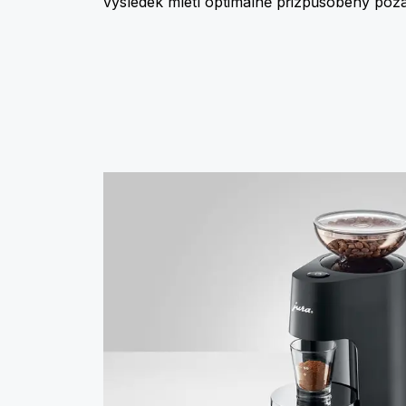
výsledek mletí optimálně přizpůsobený poža