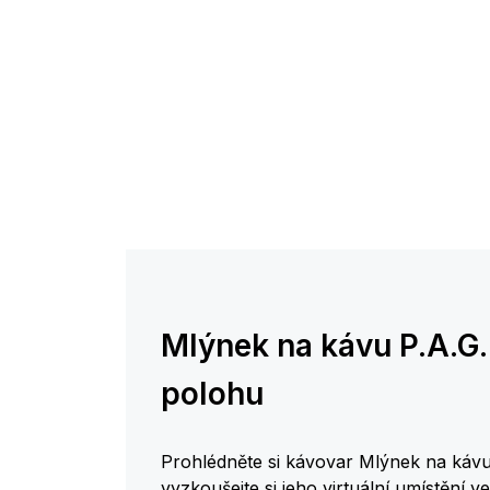
Mlýnek na kávu P.A.G.
polohu
Prohlédněte si kávovar Mlýnek na kávu
vyzkoušejte si jeho virtuální umístění v