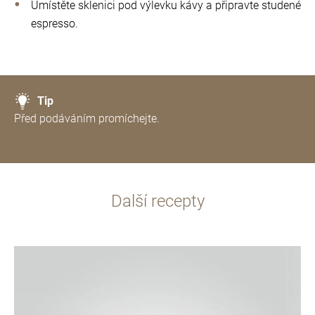
Umístěte sklenici pod výlevku kávy a připravte studené
espresso.
Tip
Před podáváním promíchejte.
Další recepty
více
informací