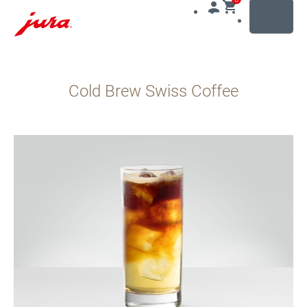
MENU
Přeskočit
na
Cold Brew Swiss Coffee
obsah
Přeskočit
na
vyhledávání