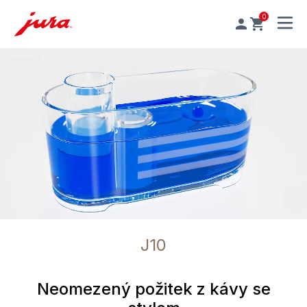
0
MENU
J10
Neomezený požitek z kávy se