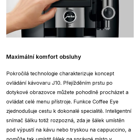
Maximální komfort obsluhy
Pokročilá technologie charakterizuje koncept
ovládání kávovaru J10. Přejížděním prstu po
dotykové obrazovce můžete pohodlně procházet a
ovládat celé menu přístroje. Funkce Coffee Eye
zjednodušuje cestu k dokonalé specialitě. Inteligentní
snímač šálku totiž rozpozná, zda je šálek umístěn
pod výpustí na kávu nebo tryskou na cappuccino, a
pomůže tak umístit šálek na správné místo v