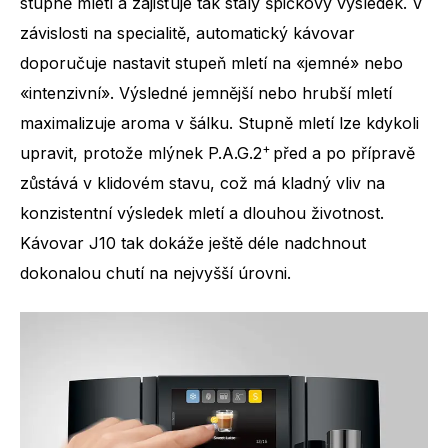
stupně mletí a zajišťuje tak stálý špičkový výsledek. V
závislosti na specialitě, automatický kávovar
doporučuje nastavit stupeň mletí na «jemné» nebo
«intenzivní». Výsledné jemnější nebo hrubší mletí
maximalizuje aroma v šálku. Stupně mletí lze kdykoli
+
upravit, protože mlýnek P.A.G.2
před a po přípravě
zůstává v klidovém stavu, což má kladný vliv na
konzistentní výsledek mletí a dlouhou životnost.
Kávovar J10 tak dokáže ještě déle nadchnout
dokonalou chutí na nejvyšší úrovni.