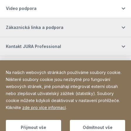
Video podpora
Zákaznická linka a podpora
Kontakt JURA Professional
Nákup online / Podmínky
Na našich webových stránkách používáme soubory cookie.
Některé soubory cookie jsou nezbytné pro fungování
Sociální média
webových stránek, jiné pomáhají integrovat externí obsah
nebo zlepšovat uživatelský zážitek (statistiky). Soubory
cookie můžete kdykoli deaktivovat v nastavení prohlížeče.
Site Web
[Website information]
Poděkování
Sitemap
Klikněte
zde pro více informací
.
Přijmout vše
Odmítnout vše
Copyright © 2026